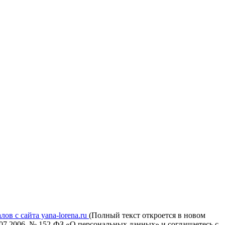
ов с сайта yana-lorena.ru
(Полный текст откроется в новом
.07.2006. № 152-ФЗ «О персональных данных» и соглашаетесь c