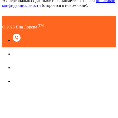
«О персональных данных» и соглашаетесь c нашей
политикой
конфиденциальности
(откроется в новом окне).
TM
© 2025 Яна Лорена
TM
© 2025 Яна Лорена
Наверх