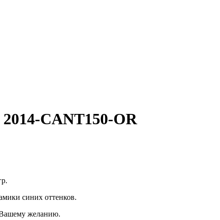
и, 2014-CANT150-OR
гр.
амики синих оттенков.
о Вашему желанию.