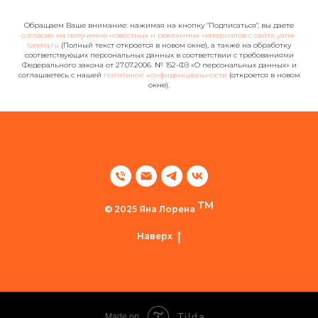
Обращаем Ваше внимание: нажимая на кнопку "Подписаться", вы даете
согласие на получение новостных и рекламных материалов с сайта yana-
lorena.ru
(Полный текст откроется в новом окне), а также на обработку
соответствующих персональных данных в соответствии с требованиями
Федерального закона от 27.07.2006. № 152-ФЗ «О персональных данных» и
соглашаетесь c нашей
политикой конфиденциальности
(откроется в новом
окне).
TM
© 2025 Яна Лорена
Наверх
Tilda
Made on