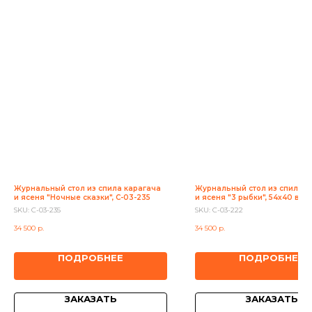
Журнальный стол из спила карагача
Журнальный стол из спила к
и ясеня "Ночные сказки", C-03-235
и ясеня "3 рыбки", 54х40 высо
С-03-222
SKU:
С-03-235
SKU:
С-03-222
34 500
р.
34 500
р.
ПОДРОБНЕЕ
ПОДРОБНЕЕ
ЗАКАЗАТЬ
ЗАКАЗАТЬ